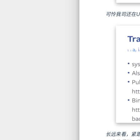
可怜我司还在Ubu
长远来看，紧