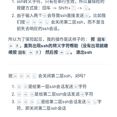
ssh转义字符，只有在新行生效。所以最保险的
按键方式是：回车 -> Shift+
->
。
`
.
由于输入两个
会导致ssh直接发送
。比如我
~
~
们按
会关闭第二层ssh，而不是当
~
~
~
.
前失去响应的ssh会话。
所以为了保险起见，我的操作是这样子的：
按
回车
，直到出现ssh的转义字符帮助（没有出现就继
~
?
续按
）
然后按
。
退出ssh
回车
~
?
~
.
按
会关闭第二层ssh，对吗？
~
~
~
.
是给第一层ssh会话发送
字符
~
~
~
是给第二层ssh会话发送
字符
~
~
~
~
是给第二层ssh会话发送
字
~
~
~
.
~
.
符，即关闭第二层ssh会话