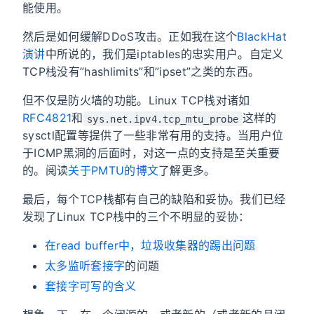
能使用。
然后是如何缓解DDoS攻击。正如我在这个
BlackHat
演讲
中所说的，我们是iptables的忠实用户。自定义
TCP栈没有”hashlimits”和”ipset”之类的东西。
但不仅是防火墙的功能。Linux TCP栈对诸如
RFC4821
和
这样的
sys.net.ipv4.tcp_mtu_probe
sysctl配置等提供了一些非常有用的支持。当用户位
于ICMP黑洞的后面时，对这一点的支持是至关重要
的。阅读
关于PMTU的博文
了解更多。
最后，每个TCP栈都有自己的缺陷和妥协。我们已经
发现了Linux TCP栈中的三个不明显的妥协：
在read buffer中，垃圾收集器的踢出问题
太多监听套接字
的问题
套接字可写的含义