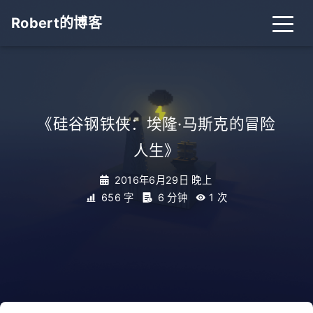
Robert的博客
《硅谷钢铁侠：埃隆·马斯克的冒险
人生》
2016年6月29日 晚上
656 字
6 分钟
1
次