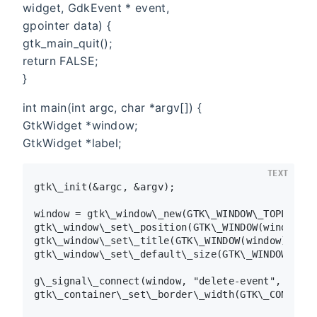
widget, GdkEvent * event,
gpointer data) {
gtk_main_quit();
return FALSE;
}
int main(int argc, char *argv[]) {
GtkWidget *window;
GtkWidget *label;
TEXT
gtk\_init(&argc, &argv);

window = gtk\_window\_new(GTK\_WINDOW\_TOPLEVEL);
gtk\_window\_set\_position(GTK\_WINDOW(window), 
gtk\_window\_set\_title(GTK\_WINDOW(window), "Ro
gtk\_window\_set\_default\_size(GTK\_WINDOW(wind
g\_signal\_connect(window, "delete-event", G\_CA
gtk\_container\_set\_border\_width(GTK\_CONTAINE