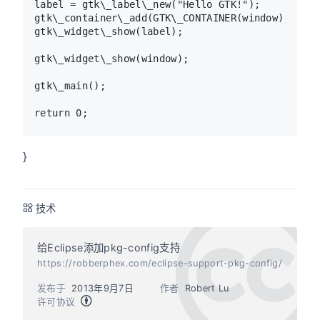
label = gtk\_label\_new("Hello GTK!");

gtk\_container\_add(GTK\_CONTAINER(window), label
gtk\_widget\_show(label);

gtk\_widget\_show(window);

gtk\_main();

}
技术
给Eclipse添加pkg-config支持
https://robberphex.com/eclipse-support-pkg-config/
发布于
2013年9月7日
作者
Robert Lu
许可协议